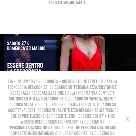
con Massimiliano Faralli
ITA - Informativa sui cookies • Questo sito internet utilizza la
tecnologia dei cookies. Cliccando su 'Personalizza/Customize'
accedi alla personalizzazione e alla informativa completa
sul nostro utilizzo dei cookies. Cliccando su 'Rifiuta/Reject'
acconsenti al solo utilizzo dei cookies tecnici. Cliccando su
'Accetta/Accept' acconsenti all'utilizzo dei cookies sia tecnici
che di profilazione (se presenti).ENG - Cookies policy • This
website uses cookies technology. By clicking on
'Personalizza/Customize' you access the personalization and
complete information on our use of cookies. By clicking on